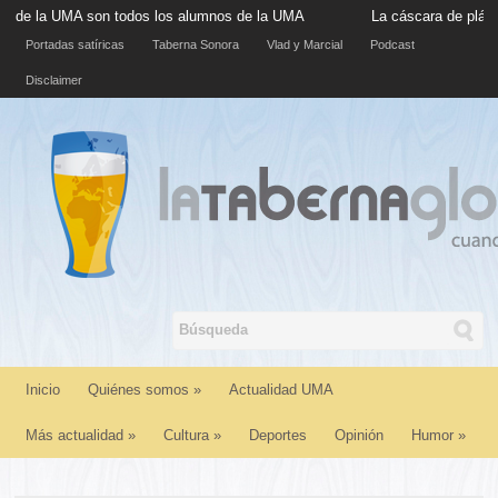
la UMA son todos los alumnos de la UMA
La cáscara de plátano si
Portadas satíricas
Taberna Sonora
Vlad y Marcial
Podcast
Disclaimer
Inicio
Quiénes somos
»
Actualidad UMA
Más actualidad
»
Cultura
»
Deportes
Opinión
Humor
»