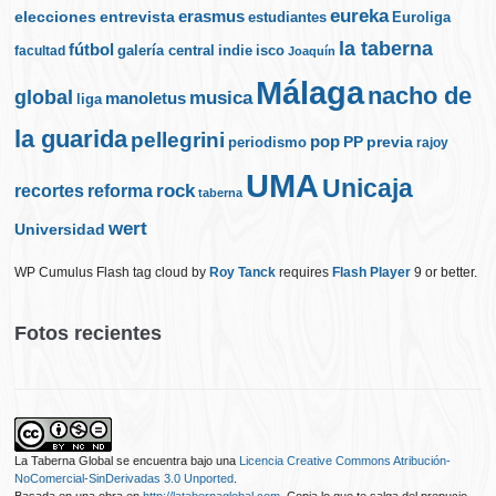
eureka
elecciones
erasmus
entrevista
estudiantes
Euroliga
la taberna
fútbol
galería central
indie
isco
facultad
Joaquín
Málaga
nacho de
global
musica
manoletus
liga
la guarida
pellegrini
pop
PP
periodismo
previa
rajoy
UMA
Unicaja
rock
recortes
reforma
taberna
wert
Universidad
WP Cumulus Flash tag cloud by
Roy Tanck
requires
Flash Player
9 or better.
Fotos recientes
La Taberna Global
se encuentra bajo una
Licencia Creative Commons Atribución-
NoComercial-SinDerivadas 3.0 Unported
.