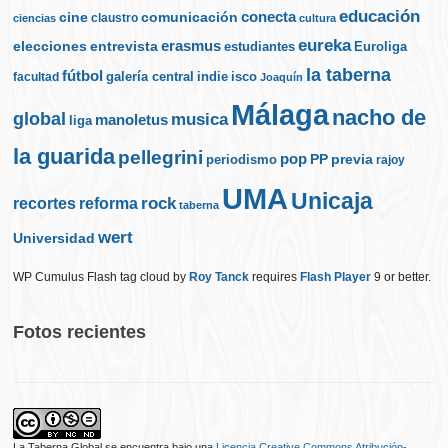
educación
cine
conecta
comunicación
claustro
ciencias
cultura
eureka
elecciones
erasmus
entrevista
estudiantes
Euroliga
la taberna
fútbol
galería central
indie
isco
facultad
Joaquín
Málaga
nacho de
global
musica
manoletus
liga
la guarida
pellegrini
pop
PP
periodismo
previa
rajoy
UMA
Unicaja
rock
recortes
reforma
taberna
wert
Universidad
WP Cumulus Flash tag cloud by
Roy Tanck
requires
Flash Player
9 or better.
Fotos recientes
La Taberna Global
se encuentra bajo una
Licencia Creative Commons Atribución-