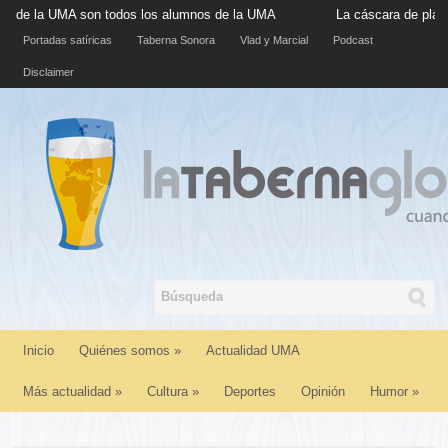
la UMA son todos los alumnos de la UMA
La cáscara de plátano si
Portadas satíricas
Taberna Sonora
Vlad y Marcial
Podcast
Disclaimer
Inicio
Quiénes somos
»
Actualidad UMA
Más actualidad
»
Cultura
»
Deportes
Opinión
Humor
»