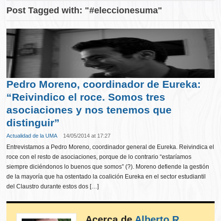
Post Tagged with: "#eleccionesuma"
Pedro Moreno, coordinador de Eureka:
“Reivindico el roce. Somos tres
asociaciones y nos tenemos que
distinguir”
Actualidad de la UMA
14/05/2014 at 17:27
Entrevistamos a Pedro Moreno, coordinador general de Eureka. Reivindica el
roce con el resto de asociaciones, porque de lo contrario “estaríamos
siempre diciéndonos lo buenos que somos” (?). Moreno defiende la gestión
de la mayoría que ha ostentado la coalición Eureka en el sector estudiantil
del Claustro durante estos dos […]
Acerca de
Alberto R.