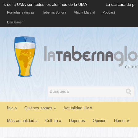
 la UMA son todos los alumnos de la UMA
La cáscara de plátano s
Portadas satíricas
Taberna Sonora
Vlad y Marcial
Podcast
Disclaimer
Inicio
Quiénes somos
»
Actualidad UMA
Más actualidad
»
Cultura
»
Deportes
Opinión
Humor
»