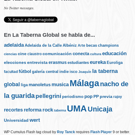
No Twitter messages.
En La Taberna Global se habla de...
adelaida
Albéniz
becas
champions
Adelaida de la Calle
Arte
educación
cine
conecta
comunicación
claustro
ciencias
cultura
eureka
elecciones
erasmus
entrevista
estudiantes
Euroliga
la taberna
fútbol
galería central
indie
isco
facultad
Joaquín
Málaga
nacho de
global
musica
manoletus
liga
la guarida
pellegrini
pop
PP
periodismo
previa
rajoy
UMA
Unicaja
rock
recortes
reforma
taberna
wert
Universidad
WP Cumulus Flash tag cloud by
Roy Tanck
requires
Flash Player
9 or better.