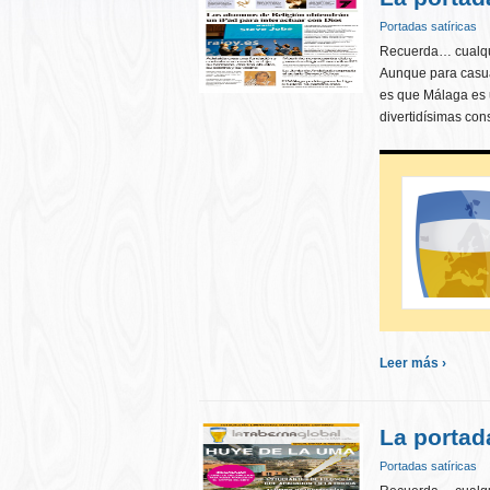
Portadas satíricas
Recuerda… cualqui
Aunque para casual
es que Málaga es
divertidísimas con
Leer más ›
La portad
Portadas satíricas