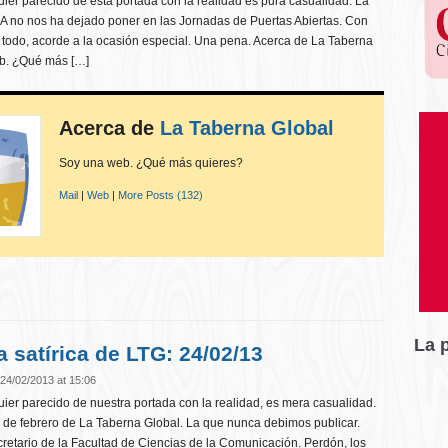
er parecido de esta portada con la realidad es pura casualidad. La
A no nos ha dejado poner en las Jornadas de Puertas Abiertas. Con
 todo, acorde a la ocasión especial. Una pena. Acerca de La Taberna
b. ¿Qué más […]
Acerca de
La Taberna Global
Soy una web. ¿Qué más quieres?
Mail
|
Web
|
More Posts (132)
La 
a satírica de LTG: 24/02/13
24/02/2013 at 15:06
er parecido de nuestra portada con la realidad, es mera casualidad.
a de febrero de La Taberna Global. La que nunca debimos publicar.
retario de la Facultad de Ciencias de la Comunicación. Perdón, los