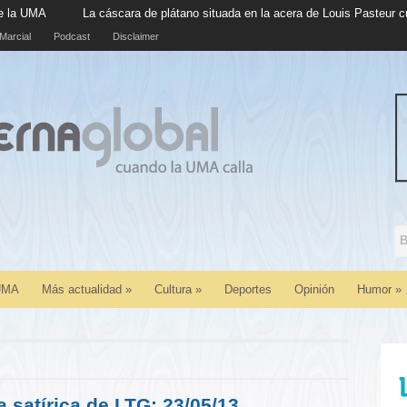
cara de plátano situada en la acera de Louis Pasteur cumple cinco años en 
Marcial
Podcast
Disclaimer
 UMA
Más actualidad
»
Cultura
»
Deportes
Opinión
Humor
»
a satírica de LTG: 23/05/13