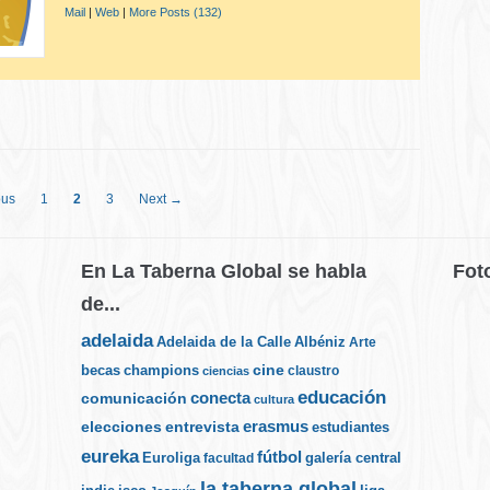
Mail
|
Web
|
More Posts (132)
ous
1
2
3
Next →
En La Taberna Global se habla
Fot
de...
adelaida
Albéniz
Adelaida de la Calle
Arte
cine
becas
champions
claustro
ciencias
educación
conecta
comunicación
cultura
elecciones
erasmus
entrevista
estudiantes
eureka
fútbol
Euroliga
galería central
facultad
la taberna global