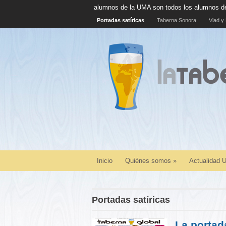
 100% de alumnos de la UMA son todos los alumnos de la UMA
La cás
Portadas satíricas
Taberna Sonora
Vlad y 
Inicio
Quiénes somos
»
Actualidad
Portadas satíricas
La portad