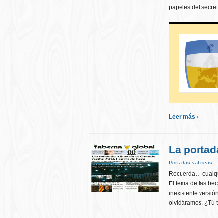
papeles del secret
Leer más ›
La portad
Portadas satíricas
Recuerda… cualqui
El tema de las bec
inexistente versi
olvidáramos. ¿Tú t