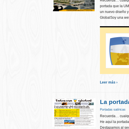
Recuerda… cualqui
portada que la UM
un nuevo diseño y
GlobalSoy una we
Leer más ›
La portad
Portadas satíricas
Recuerda… cualqui
He aquí la portad
Destapamos al sec